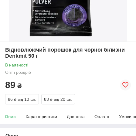
Відновлюючий порошок для чорної білизни
Denkmit 50 г
В наявності
Опт і роздріб
89
₴
86 ₴
від 10 шт.
83 ₴
від 20 шт.
Опис
Характеристики
Доставка
Оплата
Умови п
Опис