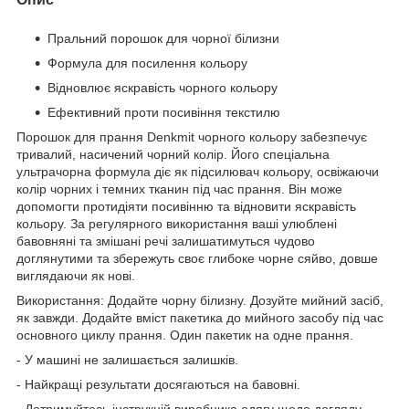
Пральний порошок для чорної білизни
Формула для посилення кольору
Відновлює яскравість чорного кольору
Ефективний проти посивіння текстилю
Порошок для прання Denkmit чорного кольору забезпечує
тривалий, насичений чорний колір. Його спеціальна
ультрачорна формула діє як підсилювач кольору, освіжаючи
колір чорних і темних тканин під час прання. Він може
допомогти протидіяти посивінню та відновити яскравість
кольору. За регулярного використання ваші улюблені
бавовняні та змішані речі залишатимуться чудово
доглянутими та збережуть своє глибоке чорне сяйво, довше
виглядаючи як нові.
Використання: Додайте чорну білизну. Дозуйте мийний засіб,
як завжди. Додайте вміст пакетика до мийного засобу під час
основного циклу прання. Один пакетик на одне прання.
- У машині не залишається залишків.
- Найкращі результати досягаються на бавовні.
- Дотримуйтесь інструкцій виробника одягу щодо догляду.