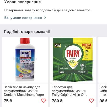
Умови повернення
Повернення товару впродовж 14 днів за домовленістю
Всі умови повернення
Подібні товари компанії
Засіб проти накипу для
Таблетки для
Засі
посудомийних машин
посудомийних машин
чайн
Denkmit Maschinenpfleger
Fairy Original All in One
Інте
250 мл.
Lemon 100 шт.
250 
75
780
98
₴
₴