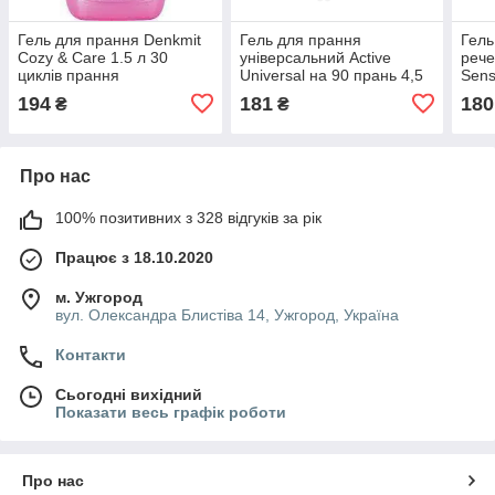
Гель для прання Denkmit
Гель для прання
Гель
Cozy & Care 1.5 л 30
універсальний Active
рече
циклів прання
Universal на 90 прань 4,5
Sens
л
194
181
180
₴
₴
Про нас
100% позитивних з 328 відгуків за рік
Працює з 18.10.2020
м. Ужгород
вул. Олександра Блистіва 14, Ужгород, Україна
Контакти
Сьогодні вихідний
Показати весь графік роботи
Про нас