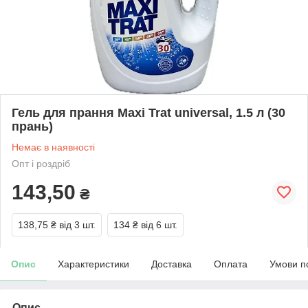
Гель для прання Maxi Trat universal, 1.5 л (30
прань)
Немає в наявності
Опт і роздріб
143,50
₴
138,75 ₴
від 3 шт.
134 ₴
від 6 шт.
Опис
Характеристики
Доставка
Оплата
Умови п
Опис