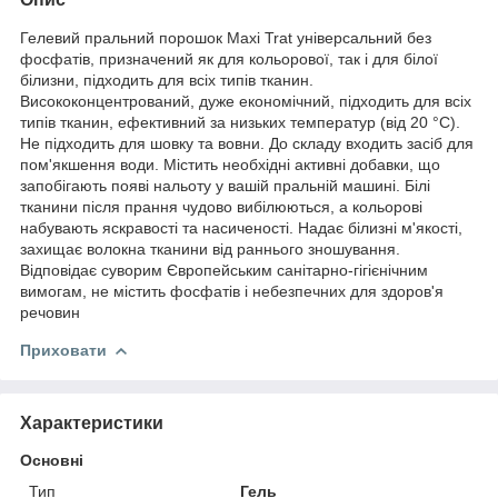
Гелевий пральний порошок Maxi Trat універсальний без
фосфатів, призначений як для кольорової, так і для білої
білизни, підходить для всіх типів тканин.
Висококонцентрований, дуже економічний, підходить для всіх
типів тканин, ефективний за низьких температур (від 20 °C).
Не підходить для шовку та вовни. До складу входить засіб для
пом'якшення води. Містить необхідні активні добавки, що
запобігають появі нальоту у вашій пральній машині. Білі
тканини після прання чудово вибілюються, а кольорові
набувають яскравості та насиченості. Надає білизні м'якості,
захищає волокна тканини від раннього зношування.
Відповідає суворим Європейським санітарно-гігієнічним
вимогам, не містить фосфатів і небезпечних для здоров'я
речовин
Приховати
Характеристики
Основні
Тип
Гель