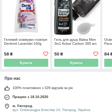
Гелевий освіжувач повітря
Гель для душу Balea Men
Осві
Denkmit Lavendel 150g
3in1 Active Carbon 300 мл
Para
58
50
84
₴
₴
Купити
Купити
Про нас
100% позитивних з 328 відгуків за рік
Працює з 18.10.2020
м. Ужгород
вул. Олександра Блистіва 14, Ужгород, Україна