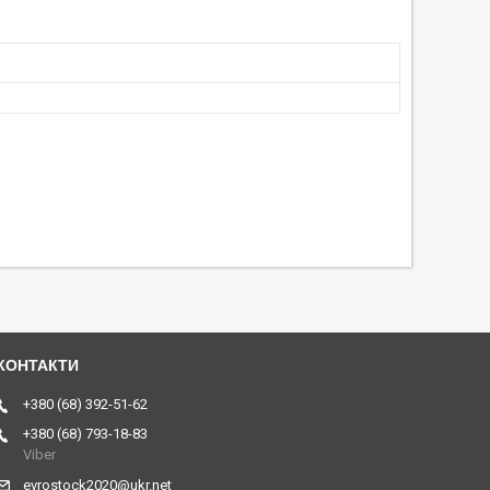
+380 (68) 392-51-62
+380 (68) 793-18-83
Viber
evrostock2020@ukr.net