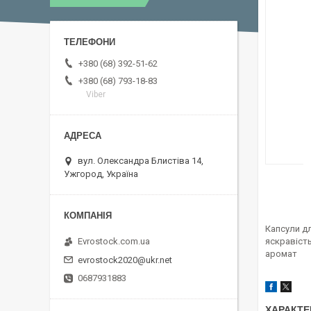
+380 (68) 392-51-62
+380 (68) 793-18-83
Viber
вул. Олександра Блистіва 14,
Ужгород, Україна
Капсули дл
Evrostock.com.ua
яскравість
аромат
evrostock2020@ukr.net
0687931883
ХАРАКТЕ