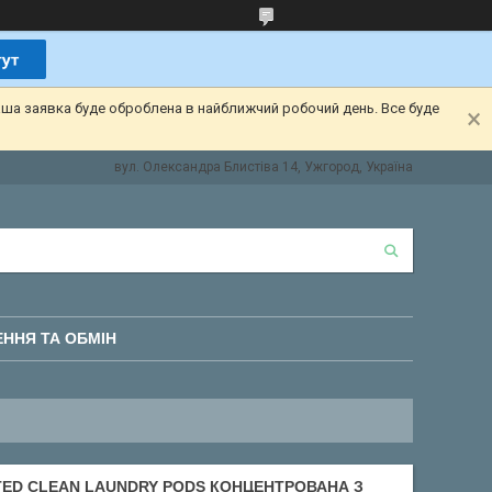
аша заявка буде оброблена в найближчий робочий день. Все буде
вул. Олександра Блистіва 14, Ужгород, Україна
ННЯ ТА ОБМІН
ATED CLEAN LAUNDRY PODS КОНЦЕНТРОВАНА З