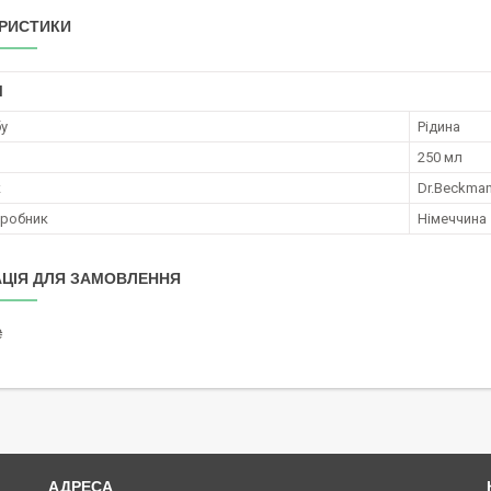
РИСТИКИ
І
бу
Рідина
250 мл
к
Dr.Beckma
иробник
Німеччина
ЦІЯ ДЛЯ ЗАМОВЛЕННЯ
₴