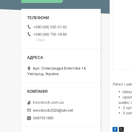
+380 (68) 392-51-62
+380 (68) 793-18-83
Viber
вул. Олександра Блистіва 14,
Ужгород, Україна
Легко і ш
Швид
Ідеал
Evrostock.com.ua
шафи, с
З ор
evrostock2020@ukr.net
З за
0687931883