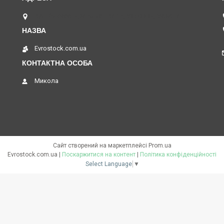
вул. Олександра Блистіва 14, Ужгород, Україна
Evrostock.com.ua
Микола
Сайт створений на маркетплейсі
Prom.ua
Evrostock.com.ua |
Поскаржитися на контент
|
Політика конфіденційності
Select Language
▼