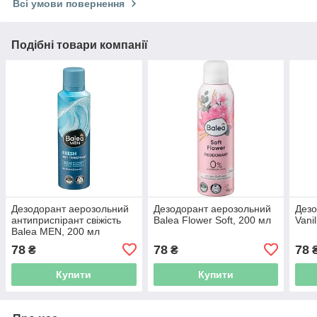
Всі умови повернення
Подібні товари компанії
Дезодорант аерозольний
Дезодорант аерозольний
Дезо
антиприспірант свіжість
Balea Flower Soft, 200 мл
Vani
Balea MEN, 200 мл
78
78
78
₴
₴
Купити
Купити