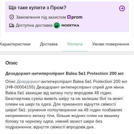
Що таке купити з Пром?
Замовлення під захистом
Доступна доставка
Характеристики
Доставка
Оплата
Умови повернення
Опис
Дезодорант-антиперспірант Balea 5в1 Protection 200 мл
Опис
Дезодорант
-антиперспірант Balea 5в1 Protection 200 мл
(НФ-00004155) Дезодорант антиперспірант спрей для жінок
Balea 5в1 захищає від запаху поту впродовж 48 годин.
Безспиртова суміш живить шкіру та не залишає білі та жовті
плями на шкірі та одязі. Для приємного відчуття свіжості
шкіри! 5в1: усунення потоутворення на 48 годин позбавляє
неприємного запаху тіла, більше жодних плям на вашому
білому та чорному одязі, ніжний захист шкіри без
подразнення; відчуття свіжості впродовж дня.