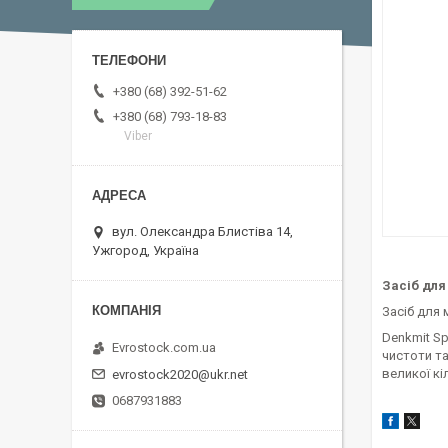
+380 (68) 392-51-62
+380 (68) 793-18-83
Viber
вул. Олександра Блистіва 14,
Ужгород, Україна
Засіб для
Засіб для 
Denkmit Sp
Evrostock.com.ua
чистоти та
великої кі
evrostock2020@ukr.net
0687931883