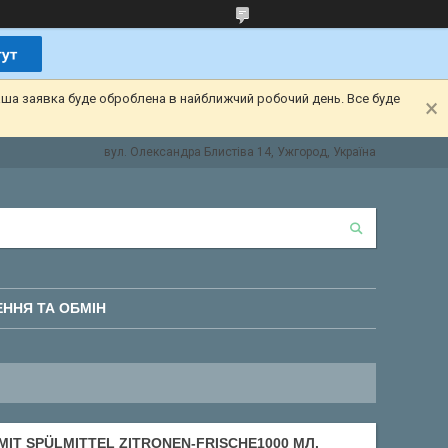
аша заявка буде оброблена в найближчий робочий день. Все буде
вул. Олександра Блистіва 14, Ужгород, Україна
ННЯ ТА ОБМІН
IT SPÜLMITTEL ZITRONEN-FRISCHE1000 МЛ.