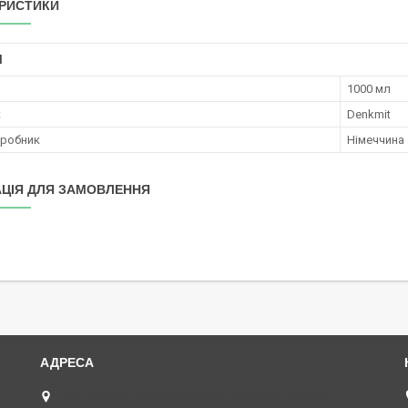
РИСТИКИ
І
1000 мл
к
Denkmit
иробник
Німеччина
ЦІЯ ДЛЯ ЗАМОВЛЕННЯ
вул. Олександра Блистіва 14, Ужгород, Україна