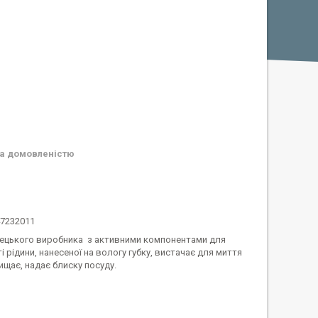
а домовленістю
47232011
 німецького виробника з активними компонентами для
 рідини, нанесеної на вологу губку, вистачає для миття
чищає, надає блиску посуду.