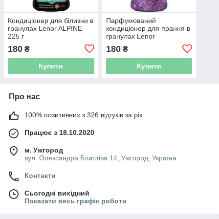
Кондиціонер для білизни в
Парфумований
гранулах Lenor ALPINE
кондиціонер для прання в
225 г
гранулах Lenor
Аметист&Квітковий букет
180
180
₴
₴
195г
Купити
Купити
Про нас
100% позитивних з 326 відгуків за рік
Працює з 18.10.2020
м. Ужгород
вул. Олександра Блистіва 14, Ужгород, Україна
Контакти
Сьогодні вихідний
Показати весь графік роботи