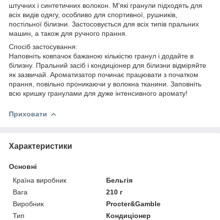
штучних і синтетичних волокон. М'які гранули підходять для
всіх видів одягу, особливо для спортивної, рушників,
постільної білизни. Застосовується для всіх типів пральних
машин, а також для ручного прання.
Спосіб застосування:
Наповніть ковпачок бажаною кількістю гранул і додайте в
білизну. Пральний засіб і кондиціонер для білизни відміряйте
як зазвичай. Ароматизатор починає працювати з початком
прання, повільно проникаючи у волокна тканини. Заповніть
всю кришку гранулами для дуже інтенсивного аромату!
Приховати
Характеристики
Основні
Країна виробник
Бельгія
Вага
210 г
Виробник
Procter&Gamble
Тип
Кондиціонер