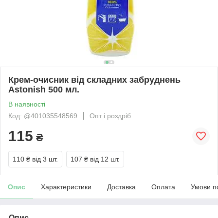
Крем-очисник від складних забруднень
Astonish 500 мл.
В наявності
Код: @401035548569
Опт і роздріб
115
₴
110 ₴
від 3 шт.
107 ₴
від 12 шт.
Опис
Характеристики
Доставка
Оплата
Умови п
Опис