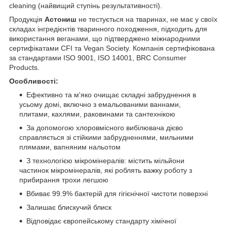
cleaning (найвищий ступінь результативності).
Продукція
Астониш
не тестується на тваринах, не має у своїх
складах інгредієнтів тваринного походження, підходить для
використання веганами, що підтверджено міжнародними
сертифікатами CFI та Vegan Society. Компанія сертифікована
за стандартами ISO 9001, ISO 14001, BRC Consumer
Products.
Особливості:
Ефективно та м'яко очищає складні забруднення в
усьому домі, включно з емальованими ваннами,
плитами, кахлями, раковинами та сантехнікою
За допомогою хлоровмісного вибілювача дієво
справляється зі стійкими забрудненнями, мильними
плямами, вапняним нальотом
З технологією мікромінералів: містить мільйони
частинок мікромінералів, які роблять важку роботу з
прибирання трохи легшою
Вбиває 99.9% бактерій для гігієнічної чистоти поверхні
Залишає блискучий блиск
Відповідає європейському стандарту хімічної