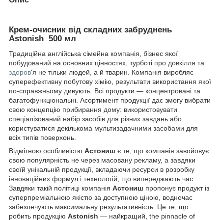
Крем-очисник від складних забруднень
Astonish 500 мл
Традиційна англійська сімейна компанія, бізнес якої
побудований на основних цінностях, турботі про довкілля та
здоров
'я не тільки людей, а й тварин. Компанія виробляє
суперефективну побутову хімію, результати використання якої
по-справжньому дивують. Всі продукти — концентровані та
багатофункціональні. Асортимент продукції дає змогу вибрати
свою концепцію прибирання дому: використовувати
спеціалізований набір засобів для різних завдань або
користуватися декількома мультизадачними засобами для
всіх типів поверхонь.
Відмітною особливістю
Астониш
є те, що компанія завойовує
свою популярність не через масовану рекламу, а завдяки
своїй унікальній продукції, вкладаючи ресурси в розробку
інноваційних формул і технологій, що випереджають час.
Завдяки такій політиці компанія
Астониш
пропонує продукт із
суперпреміальною якістю за доступною ціною, водночас
забезпечують максимальну результативність. Це те, що
робить продукцію
Astonish
— найкращий, the pinnacle of