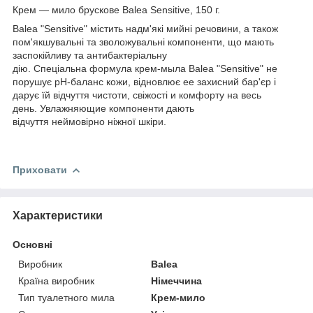
Крем — мило брускове Balea Sensitive, 150 г.
Balea "Sensitive" містить надм'які мийні речовини, а також
пом'якшувальні та зволожувальні компоненти, що мають
заспокійливу та антибактеріальну
дію. Спеціальна формула крем-мыла Balea "Sensitive" не
порушує рН-баланс кожи, відновлює ее захисний бар'єр і
дарує їй відчуття чистоти, свіжості и комфорту на весь
день. Увлажняющие компоненти дають
відчуття неймовірно ніжної шкіри.
Приховати
Характеристики
Основні
Виробник
Balea
Країна виробник
Німеччина
Тип туалетного мила
Крем-мило