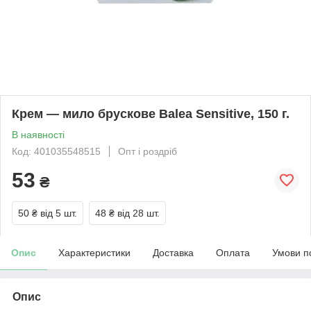
Крем — мило брускове Balea Sensitive, 150 г.
В наявності
Код: 401035548515
Опт і роздріб
53
₴
50 ₴
від 5 шт.
48 ₴
від 28 шт.
Опис
Характеристики
Доставка
Оплата
Умови п
Опис