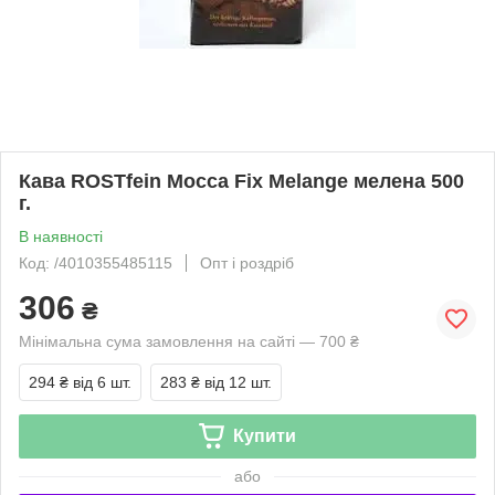
Кава ROSTfein Mocca Fix Melange мелена 500
г.
В наявності
Код: /4010355485115
Опт і роздріб
306
₴
Мінімальна сума замовлення на сайті — 700 ₴
294 ₴
від 6 шт.
283 ₴
від 12 шт.
Купити
або