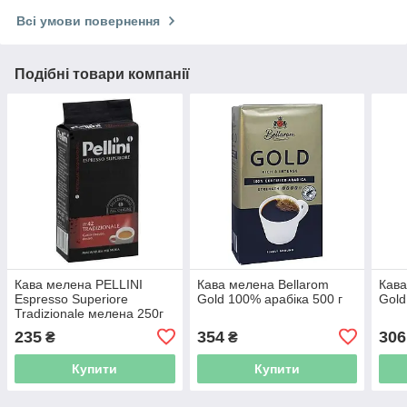
Всі умови повернення
Подібні товари компанії
Кава мелена PELLINI
Кава мелена Bellarom
Кава
Espresso Superiore
Gold 100% арабіка 500 г
Gold
Tradizionale мелена 250г
235
354
306
₴
₴
Купити
Купити