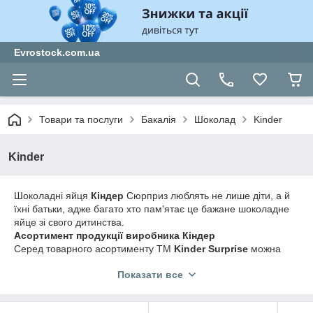
Evrostock.com.ua
Товари та послуги
Бакалія
Шоколад
Kinder
Kinder
Шоколадні яйця
Кіндер
Сюрприз люблять не лише діти, а й
їхні батьки, адже багато хто пам'ятає це бажане шоколадне
яйце зі свого дитинства.
Асортимент продукції виробника Кіндер
Серед товарного асортименту ТМ
Kinder Surprise
можна
зустріти не лише традиційні шоколадні яйця з іграшкою
Показати все
Кіндер:
Kinder Joy
- шоколадне яйце, яке складається з двох
вертикальних половинок, в одній із яких міститься паста з